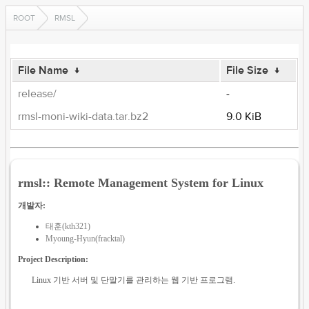
ROOT
RMSL
File Name
↓
File Size
↓
release/
-
rmsl-moni-wiki-data.tar.bz2
9.0 KiB
rmsl:: Remote Management System for Linux
개발자:
태훈(kth321)
Myoung-Hyun(fracktal)
Project Description:
Linux 기반 서버 및 단말기를 관리하는 웹 기반 프로그램.