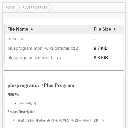
ROOT
PLUSPROGRAM
File Name
↓
File Size
↓
release/
-
plusprogram-moni-wiki-data.tar.bz2
8.7 KiB
plusprogram-scmroot.tar.gz
9.3 KiB
plusprogram:: +Plus Program
개발자:
bae(qorlgns)
Project Description:
이 프로그램은 계산을 좀 더 쉽게 하실 수 있는 계산기 입니다.