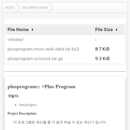
ROOT
PLUSPROGRAM
File Name
↓
File Size
↓
release/
-
plusprogram-moni-wiki-data.tar.bz2
8.7 KiB
plusprogram-scmroot.tar.gz
9.3 KiB
plusprogram:: +Plus Program
개발자:
bae(qorlgns)
Project Description:
이 프로그램은 계산을 좀 더 쉽게 하실 수 있는 계산기 입니다.